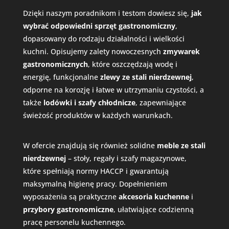
Dzięki naszym poradnikom i testom dowiesz się,
jak
wybrać odpowiedni
sprzęt gastronomiczny
,
dopasowany do rodzaju działalności i wielkości
kuchni. Opisujemy zalety nowoczesnych
zmywarek
gastronomicznych
, które oszczędzają wodę i
energię, funkcjonalne
zlewy ze stali nierdzewnej
,
odporne na korozję i łatwe w utrzymaniu czystości, a
także
lodówki i szafy chłodnicze
, zapewniające
świeżość produktów w każdych warunkach.
W ofercie znajdują się również solidne
meble ze stali
nierdzewnej
– stoły, regały i szafy magazynowe,
które spełniają normy HACCP i gwarantują
maksymalną higienę pracy. Dopełnieniem
wyposażenia są praktyczne
akcesoria kuchenne
i
przybory gastronomiczne
, ułatwiające codzienną
pracę personelu kuchennego.