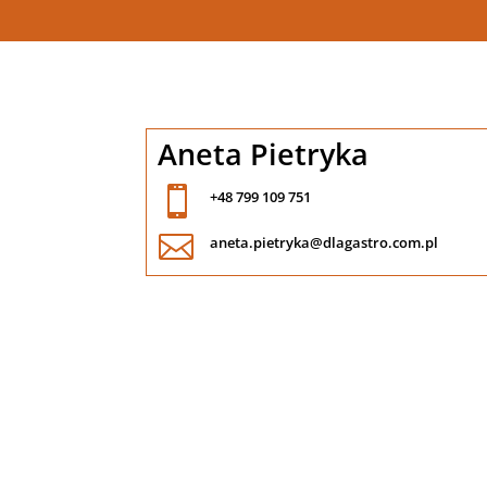
Aneta Pietryka

+48 799 109 751

aneta.pietryka@dlagastro.com.pl