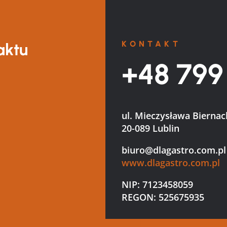
KONTAKT
aktu
+48 799
ul. Mieczysława Biernac
20-089 Lublin
biuro@dlagastro.com.pl
www.dlagastro.com.pl
NIP: 7123458059
REGON: 525675935