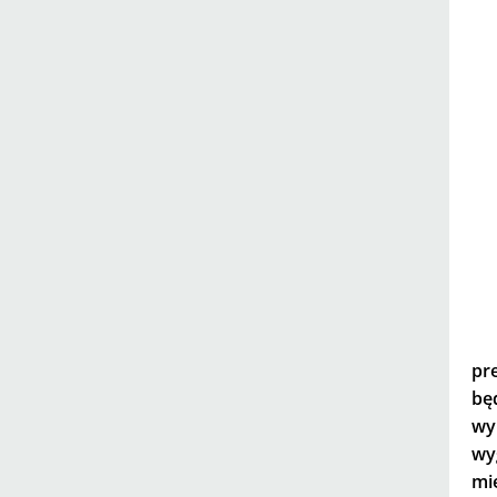
pr
będ
wy
wy
mi