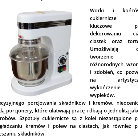
Worki i końcó
cukiernicze 
kluczowe pr
dekorowaniu cia
ciastek oraz tort
Umożliwiają o
tworzenie
różnorodnych wzo
i zdobień, co pozw
na artystycz
wykończenie
wypieków. D
ecyzyjnego porcjowania składników i kremów, nieoceni
ą porcjonery, które ułatwiają pracę i dbają o jednolitą ja
robów. Szpatuły cukiernicze są z kolei niezastąpione p
gładzaniu kremów i polew na ciastach, jak również p
eszaniu składników.