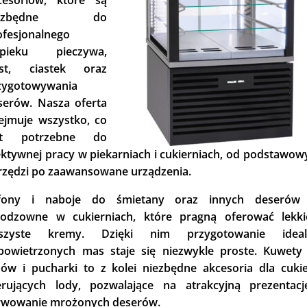
iezbędne do
ofesjonalnego
pieku pieczywa,
ast, ciastek oraz
zygotowywania
serów. Nasza oferta
ejmuje wszystko, co
st potrzebne do
ektywnej pracy w piekarniach i cukierniach, od podstawow
rzędzi po zaawansowane urządzenia.
fony i naboje do śmietany oraz innych deserów
eodzowne w cukierniach, które pragną oferować lekki
szyste kremy. Dzięki nim przygotowanie ideal
powietrzonych mas staje się niezwykle proste. Kuwety
dów i pucharki to z kolei niezbędne akcesoria dla cukie
erujących lody, pozwalające na atrakcyjną prezentacj
rwowanie mrożonych deserów.