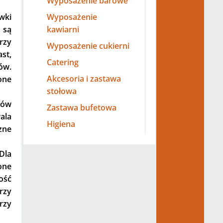
Wyposażenie barowe
wki
Wyposażenie
są
kawiarni
zy
Wyposażenie cukierni
st,
Catering
ów.
Akcesoria i zastawa
ne
stołowa
rów
Zastawa bufetowa
ala
Higiena
ne
la
one
kość
rzy
rzy