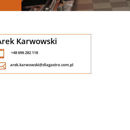
Arek Karwowski

+48 696 282 118

arek.karwowski@dlagastro.com.pl