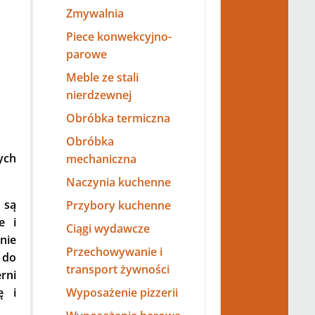
Zmywalnia
Piece konwekcyjno-
parowe
Meble ze stali
nierdzewnej
Obróbka termiczna
Obróbka
ych
mechaniczna
Naczynia kuchenne
 są
Przybory kuchenne
e i
Ciągi wydawcze
nie
Przechowywanie i
 do
transport żywności
rni
ę i
Wyposażenie pizzerii