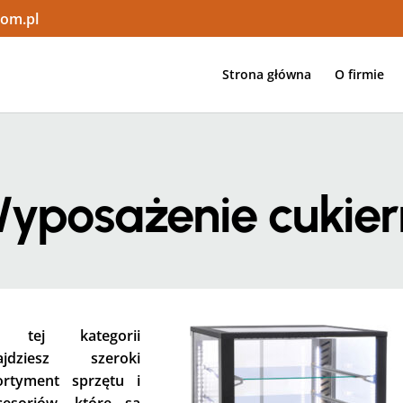
com.pl
Strona główna
O firmie
yposażenie cukier
 tej kategorii
ajdziesz szeroki
ortyment sprzętu i
cesoriów, które są