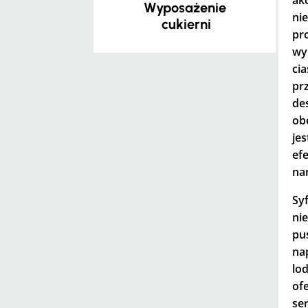
Wyposażenie
n
cukierni
pr
wy
ci
pr
de
ob
je
ef
na
Sy
ni
pu
na
lo
of
se