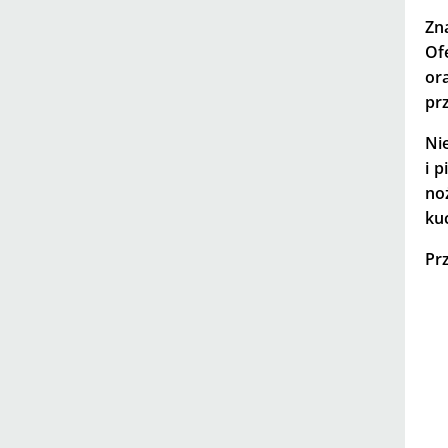
Zn
Of
or
pr
Ni
i p
no
ku
Pr