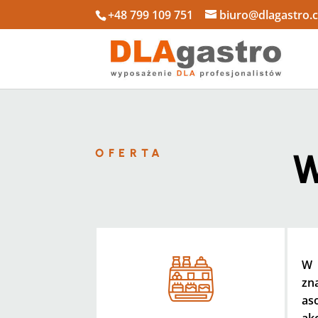
+48 799 109 751
biuro@dlagastro.
W
OFERTA
W
zn
as
ak