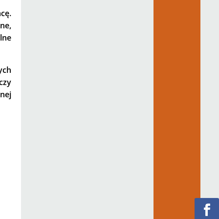
cę.
ne,
lne
ych
 czy
nej