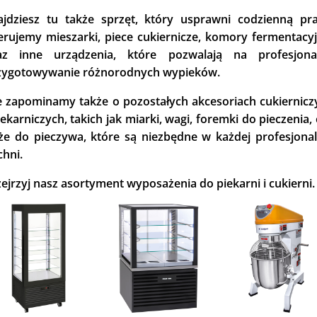
ajdziesz tu także sprzęt, który usprawni codzienną pra
erujemy mieszarki, piece cukiernicze, komory fermentacyj
az inne urządzenia, które pozwalają na profesjona
zygotowywanie różnorodnych wypieków.
e zapominamy także o pozostałych akcesoriach cukiernicz
iekarniczych, takich jak miarki, wagi, foremki do pieczenia,
że do pieczywa, które są niezbędne w każdej profesjonal
chni.
zejrzyj nasz asortyment wyposażenia do piekarni i cukierni.