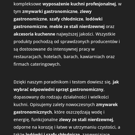
kompleksowe
wyposażenie kuchni profesjonalnej
, w
tym
zmywarki gastronomiczne
,
zlewy
gastronomiczne
,
szafy chłodnicze
,
lodówki
gastronomiczne
,
meble ze stali nierdzewnej
oraz
akcesoria kuchenne
najwyższej jakości. Wszystkie
produkty pochodzą od sprawdzonych producentów i
są dostosowane do intensywnej pracy w
restauracjach, hotelach, barach, kawiarniach oraz
firmach cateringowych.
Dzięki naszym poradnikom i testom dowiesz się,
jak
wybrać odpowiedni
sprzęt gastronomiczny
,
dopasowany do rodzaju działalności i wielkości
kuchni. Opisujemy zalety nowoczesnych
zmywarek
gastronomicznych
, które oszczędzają wodę i
energię, funkcjonalne
zlewy ze stali nierdzewnej
,
odporne na korozję i łatwe w utrzymaniu czystości, a
także
lodówki i szafy chłodnicze
, zapewniające